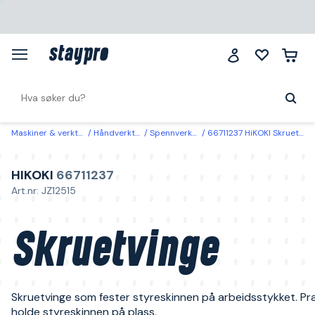
Maskiner & verktøy
Håndverktøy
Spennverktøy
66711237 HiKOKI Skruetvinge
HIKOKI
66711237
Art.nr: JZ12515
Skruetvinge
Skruetvinge som fester styreskinnen på arbeidsstykket. Prak
holde styreskinnen på plass.