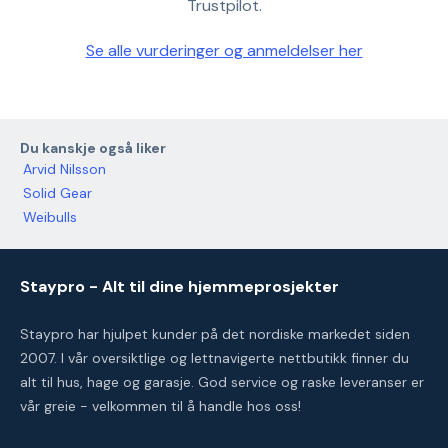
Trustpilot.
Se alle vurderinger og anmeldelser her
Du kanskje også liker
Arvid Nilsson
Solid Gear
Weibulls
Staypro - Alt til dine hjemmeprosjekter
Staypro har hjulpet kunder på det nordiske markedet siden
2007. I vår oversiktlige og lettnavigerte nettbutikk finner du
alt til hus, hage og garasje. God service og raske leveranser er
vår greie - velkommen til å handle hos oss!