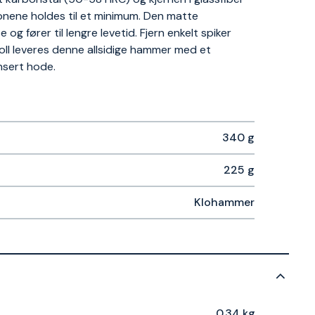
jonene holdes til et minimum. Den matte
g fører til lengre levetid. Fjern enkelt spiker
ll leveres denne allsidige hammer med et
nsert hode.
340 g
225 g
Klohammer
0.34 kg