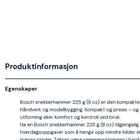
Produktinformasjon
Egenskaper
Bosch snekkerhammer 225 g (8 oz) er den kompakte l
håndverk og modellbygging. Kompakt og presis – og 
utforming øker komfort og kontroll ved bruk.
Ha en Bosch snekkerhammer 225 g (8 oz) tilgjengelig 
hverdagsoppgaver som å henge opp mindre bilder ell
trange steder. Takket være sammensetningen i hardt