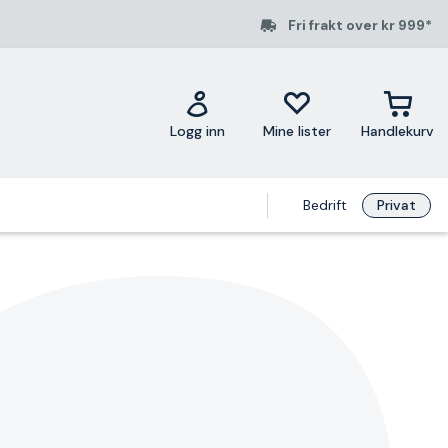
Fri frakt over kr 999*
Logg inn
Mine lister
Handlekurv
Bedrift
Privat