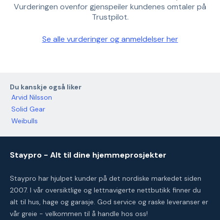
Vurderingen ovenfor gjenspeiler kundenes omtaler på
Trustpilot.
Se alle vurderinger og anmeldelser her
Du kanskje også liker
Arvid Nilsson
Solid Gear
Weibulls
Staypro - Alt til dine hjemmeprosjekter
Staypro har hjulpet kunder på det nordiske markedet siden
2007. I vår oversiktlige og lettnavigerte nettbutikk finner du
alt til hus, hage og garasje. God service og raske leveranser er
vår greie - velkommen til å handle hos oss!