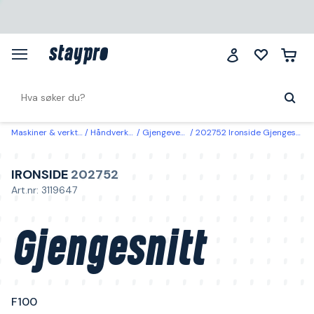
Maskiner & verktøy
Håndverktøy
Gjengeverktøy
202752 Ironside Gjengesnitt F100 M6
IRONSIDE
202752
Art.nr: 3119647
Gjengesnitt
F100