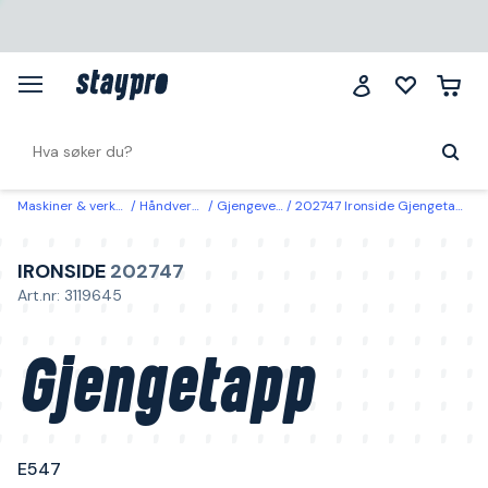
Maskiner & verktøy
Håndverktøy
Gjengeverktøy
202747 Ironside Gjengetapp E547 1/2", Nr 2
IRONSIDE
202747
Art.nr: 3119645
Gjengetapp
E547