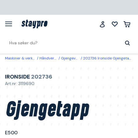
Maskiner & verktøy
Håndverktøy
Gjengeverktøy
202736 Ironside Gjengetapp E500 M3, NR 3
IRONSIDE
202736
Art.nr: 3119690
Gjengetapp
E500