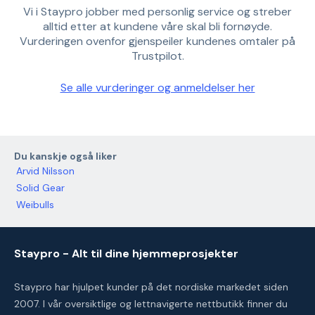
Vi i Staypro jobber med personlig service og streber
alltid etter at kundene våre skal bli fornøyde.
Vurderingen ovenfor gjenspeiler kundenes omtaler på
Trustpilot.
Se alle vurderinger og anmeldelser her
Du kanskje også liker
Arvid Nilsson
Solid Gear
Weibulls
Staypro - Alt til dine hjemmeprosjekter
Staypro har hjulpet kunder på det nordiske markedet siden
2007. I vår oversiktlige og lettnavigerte nettbutikk finner du