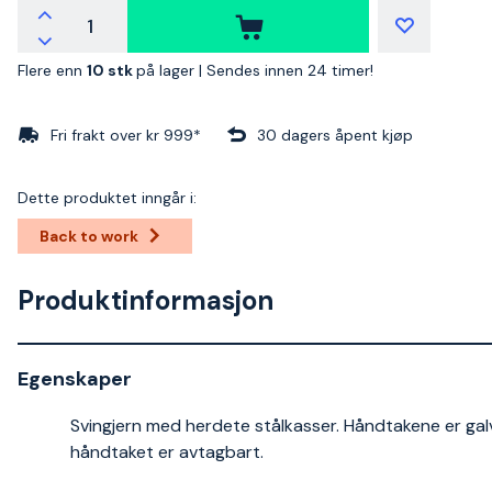
Flere enn
10 stk
på lager |
Sendes innen 24 timer!
Fri frakt over kr 999*
30 dagers åpent kjøp
Dette produktet inngår i:
Back to work
Produktinformasjon
Egenskaper
Svingjern med herdete stålkasser. Håndtakene er gal
håndtaket er avtagbart.