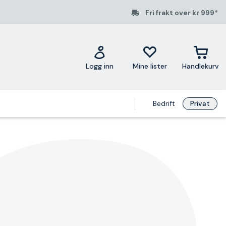
Fri frakt over kr 999*
Logg inn
Mine lister
Handlekurv
Bedrift
Privat