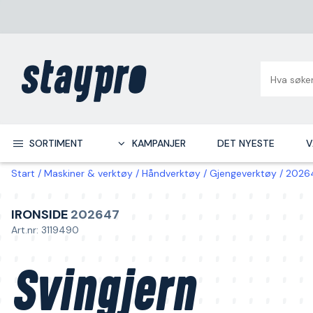
SORTIMENT
KAMPANJER
DET NYESTE
V
Start
Maskiner & verktøy
Håndverktøy
Gjengeverktøy
20264
IRONSIDE
202647
Art.nr: 3119490
Svingjern