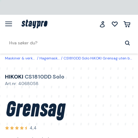
Maskiner & verktøy
Hagemaskiner
CS1810DD Solo HiKOKI Grensag uten batteri og lader
HIKOKI
CS1810DD Solo
Art.nr: 4068058
Grensag
4,4