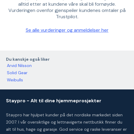
alltid etter at kundene våre skal bli fornøyde.
Vurderingen ovenfor gjenspeiler kundenes omtaler på
Trustpilot.
Se alle vurderinger og anmeldelser her
Du kanskje også liker
Arvid Nilsson
Solid Gear
Weibulls
Staypro - Alt til dine hjemmeprosjekter
Staypro har hjulpet kunder på det nordiske markedet siden
2007. I vår oversiktlige og lettnavigerte nettbutikk finner du
alt til hus, hage og garasje. God service og raske leveranser er