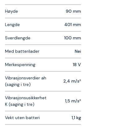
Høyde
90 mm
Lengde
401 mm
Sverdlengde
100 mm
Med batterilader
Nei
Merkespenning
18 V
Vibrasjonsverdier ah
2,4 m/s²
(saging i tre)
Vibrasjonsusikkerhet
1,5 m/s²
K (saging i tre)
Vekt uten batteri
1,1 kg