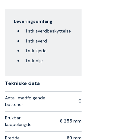
Leveringsomfang
1 stk sverdbeskyttelse
1 stk sverd
1 stk kjede
1 stk olje
Tekniske data​
Antall medfølgende
0
batterier
Brukbar
8 255 mm
kappelengde
Bredde
89 mm