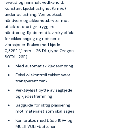
levetid og minimalt vedlikehold.
Konstant kjedehastighet (8 m/s)
under belastning. Vernedeksel,
håndvern og sikkerhetsbryter mot
utilsiktet start gir tryggere
håndtering. Kjede med lav rekyleffekt
for sikker saging og reduserte
vibrasjoner. Brukes med kjede
0,325"-1,1 mm – 26 DL (type Oregon
80TXL-26E).
Med automatisk kjedesmøring
Enkel oljekontroll takket være
transparent tank
Verktøyløst bytte av sagkjede
og kjedestramming
Sagguide for riktig plassering
mot materialet som skal sages
Kan brukes med både 18V- og
MULTI VOLT-batterier