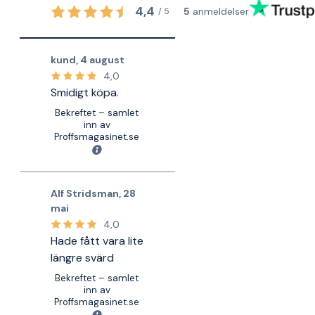
4,4
5
anmeldelser
/
5
kund
,
4 august
4,0
Smidigt köpa.
Bekreftet – samlet
inn av
Proffsmagasinet.se
Alf Stridsman
,
28
mai
4,0
Hade fått vara lite
längre svärd
Bekreftet – samlet
inn av
Proffsmagasinet.se