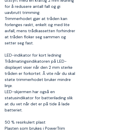
utstyrt med en kraftig 2 mm ledning
for å redusere antall fall og gi
uavbrutt trimming.
Trimmerhodet gjør at tråden kan
forlenges raskt, enkelt og med lite
avfall, mens trådkassetten forhindrer
at tråden floker seg sammen og
setter seg fast.
LED-indikator for kort ledning
Trådmatingsindikatoren på LED-
displayet viser når den 2 mm sterke
tråden er forkortet. Å vite når du skal
støte trimmerhodet bruker mindre
linje.
LED-skjermen har også en
statusindikator for batterilading slik
at du vet når det er på tide å lade
batteriet.
50 % resirkulert plast
Plasten som brukes i PowerTrim