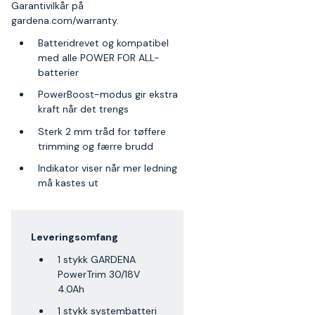
Garantivilkår på
gardena.com/warranty.
Batteridrevet og kompatibel
med alle POWER FOR ALL-
batterier
PowerBoost-modus gir ekstra
kraft når det trengs
Sterk 2 mm tråd for tøffere
trimming og færre brudd
Indikator viser når mer ledning
må kastes ut
Leveringsomfang
1 stykk GARDENA
PowerTrim 30/18V
4.0Ah
1 stykk systembatteri