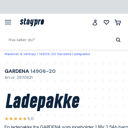
Maskiner & verktøy
14906-20 Gardena Ladepakke
GARDENA
14906-20
Art.nr: 2970621
Ladepakke
5,0
En ladepakke fra GARDENA som inneholder 1 18V 2,5Ah batt