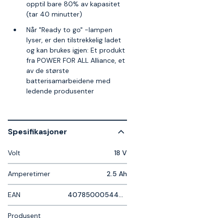
opptil bare 80% av kapasitet
(tar 40 minutter)
Når "Ready to go" -lampen
lyser, er den tilstrekkelig ladet
og kan brukes igjen: Et produkt
fra POWER FOR ALL Alliance, et
av de største
batterisamarbeidene med
ledende produsenter
Spesifikasjoner
Volt
18 V
Amperetimer
2.5 Ah
EAN
4078500054447
Produsent