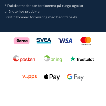
* Fraktkostnader kan forekomme på tunge og/eller
uhåndterlige produkter
Frakt tilkommer for levering med bedriftspakke.