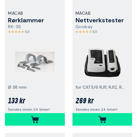
MACAB
MACAB
Rørklammer
Nettverkstester
RK-38
Goobay
5,0
5,0
Ø 38 mm
for CAT5/6 RJ11, RJ12, RJ45, ISDN
133 kr
269 kr
Sendes innen 24 timer!
Sendes innen 24 timer!