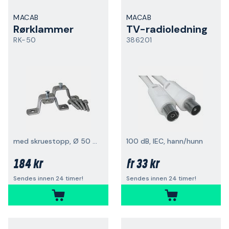
MACAB
MACAB
Rørklammer
TV-radioledning
RK-50
386201
med skruestopp, Ø 50 mm
100 dB, IEC, hann/hunn
184 kr
33 kr
fr
Sendes innen 24 timer!
Sendes innen 24 timer!