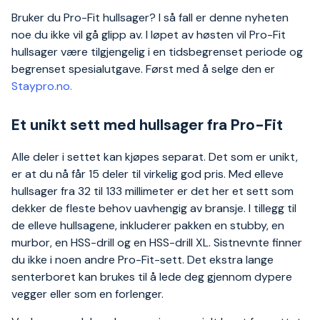
Bruker du Pro-Fit hullsager? I så fall er denne nyheten
noe du ikke vil gå glipp av. I løpet av høsten vil Pro-Fit
hullsager være tilgjengelig i en tidsbegrenset periode og
begrenset spesialutgave. Først med å selge den er
Staypro.no.
Et unikt sett med hullsager fra Pro-Fit
Alle deler i settet kan kjøpes separat. Det som er unikt,
er at du nå får 15 deler til virkelig god pris. Med elleve
hullsager fra 32 til 133 millimeter er det her et sett som
dekker de fleste behov uavhengig av bransje. I tillegg til
de elleve hullsagene, inkluderer pakken en stubby, en
murbor, en HSS-drill og en HSS-drill XL. Sistnevnte finner
du ikke i noen andre Pro-Fit-sett. Det ekstra lange
senterboret kan brukes til å lede deg gjennom dypere
vegger eller som en forlenger.