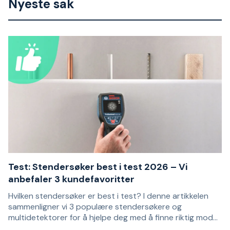
Nyeste sak
allerede i 1924. Stedet var Milwaukee, Wisconsin ved Lake
Michigans vestkyst, og deres første innovasjon var en
elektrisk boremaskin.
Test: Stendersøker best i test 2026 – Vi
anbefaler 3 kundefavoritter
Hvilken stendersøker er best i test? I denne artikkelen
sammenligner vi 3 populære stendersøkere og
multidetektorer for å hjelpe deg med å finne riktig modell
for dine behov. Anbefalingene er basert på
En stendersøker brukes til å lokalisere stendere og andre