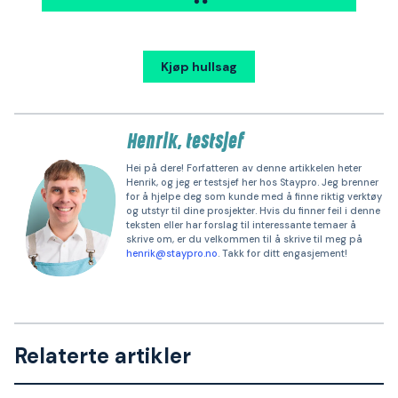
Kjøp hullsag
Henrik, testsjef
Hei på dere! Forfatteren av denne artikkelen heter
Henrik, og jeg er testsjef her hos Staypro. Jeg brenner
for å hjelpe deg som kunde med å finne riktig verktøy
og utstyr til dine prosjekter. Hvis du finner feil i denne
teksten eller har forslag til interessante temaer å
skrive om, er du velkommen til å skrive til meg på
henrik@staypro.no
. Takk for ditt engasjement!
Relaterte artikler