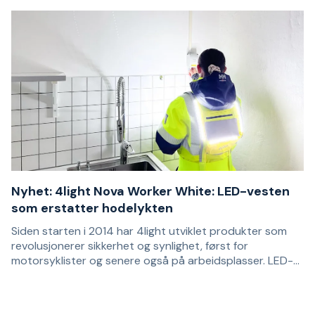
Nyhet: 4light Nova Worker White: LED-vesten
som erstatter hodelykten
Siden starten i 2014 har 4light utviklet produkter som
revolusjonerer sikkerhet og synlighet, først for
motorsyklister og senere også på arbeidsplasser. LED-
vesten deres, med gule lys på skuldrene, gult lys på
4light ønsker å bidra til nullvisjonen når det gjelder
ryggen og hvitt lys foran, har raskt blitt et vanlig innslag
arbeidsulykker. Ved å kontinuerlig forbedre produktene
ved vei- og byggearbeid der synlighet er avgjørende for