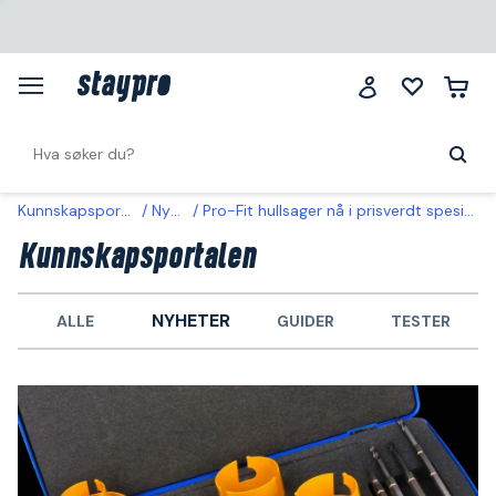
Kunnskapsportalen
Nyheter
Pro-Fit hullsager nå i prisverdt spesialsett – førlansering på Staypro!
Kunnskapsportalen
NYHETER
ALLE
GUIDER
TESTER