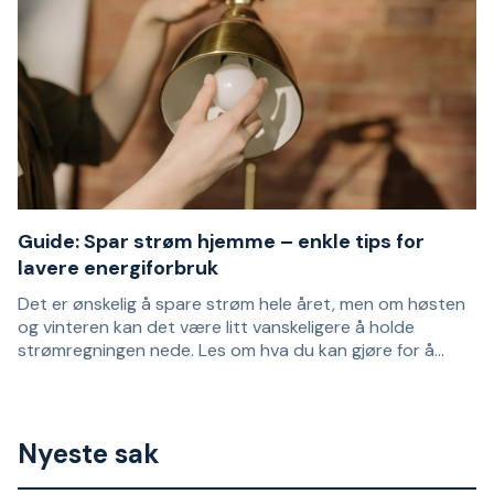
slitesterke arbeidsklær som varer lenger, men under
utviklingen av produktserien benyttet Helly Hansen
Workwear også anledningen til å forbedre og
– Det som hovedsakelig skiller dette fra en vanlig
spesialisere selve hengelommene.
håndverkerbukse, er at du kjøper buksen uten
hengelommer og deretter velger dine egne lommer,
tilpasset arbeidet ditt.
Guide: Spar strøm hjemme – enkle tips for
lavere energiforbruk
Det er ønskelig å spare strøm hele året, men om høsten
og vinteren kan det være litt vanskeligere å holde
strømregningen nede. Les om hva du kan gjøre for å
kontrollere energiforbruket hjemme og forsøke å unngå
skyhøye strømregninger.
Nyeste sak