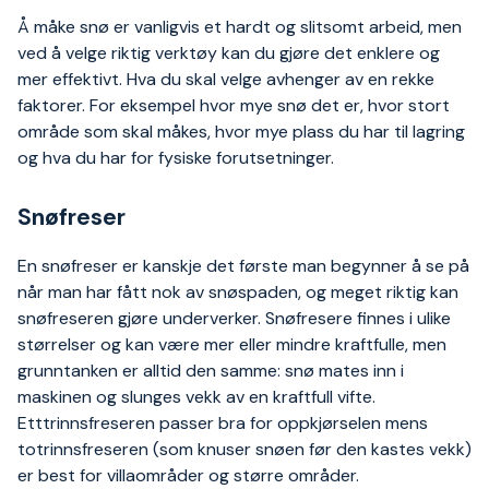
Å måke snø er vanligvis et hardt og slitsomt arbeid, men
ved å velge riktig verktøy kan du gjøre det enklere og
mer effektivt. Hva du skal velge avhenger av en rekke
faktorer. For eksempel hvor mye snø det er, hvor stort
område som skal måkes, hvor mye plass du har til lagring
og hva du har for fysiske forutsetninger.
Snøfreser
En snøfreser er kanskje det første man begynner å se på
når man har fått nok av snøspaden, og meget riktig kan
snøfreseren gjøre underverker. Snøfresere finnes i ulike
størrelser og kan være mer eller mindre kraftfulle, men
grunntanken er alltid den samme: snø mates inn i
maskinen og slunges vekk av en kraftfull vifte.
Etttrinnsfreseren passer bra for oppkjørselen mens
totrinnsfreseren (som knuser snøen før den kastes vekk)
er best for villaområder og større områder.