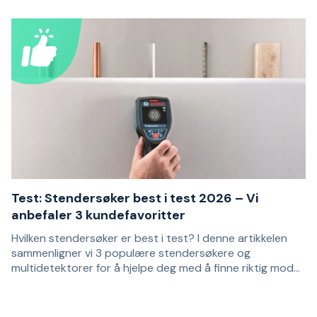
Test: Stendersøker best i test 2026 – Vi
anbefaler 3 kundefavoritter
Hvilken stendersøker er best i test? I denne artikkelen
sammenligner vi 3 populære stendersøkere og
multidetektorer for å hjelpe deg med å finne riktig modell
for dine behov. Anbefalingene er basert på
En stendersøker brukes til å lokalisere stendere og andre
kundeanmeldelser og passer for deg som vil bore, skru
skjulte materialer bak vegger, tak og gulv. Det kan for
eller sage i en vegg med bedre kontroll over hva som
eksempel være trestendere, metallprofiler, armering eller