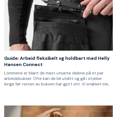
Guide: Arbeid fleksibelt og holdbart med Helly
Hansen Connect
Lommene er blant de mest utsatte delene på et par
arbeidsbukser. Ofte kan de bli utslitt og gå i stykker
lenge før resten av buksen har gjort sitt. Vi snakket med
Robin Sokoloff fra Helly Hansen Workwear om hvordan
– Ser vi på en håndverkerbukse i dag, slites den
lommesystemet Connect gir mer slitesterke og fleksible
hovedsakelig på to steder: på knærne og i lommene, som
arbeidsbukser – der du slipper å kjøpe en helt ny bukse
det går hull i. Det skyldes at man bruker skarpe tenger,
så snart det går hull i lommen.
skrutrekkere og lignende, sier Robin Sokoloff, salgssjef i
Bakgrunnen for HH Connect er ønsket om å lage
Helly Hansen Workwear Sverige.