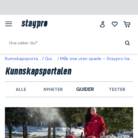
Kunnskapsportalen
Guider
Måk snø uten spade – Staypro har verktøyene
Kunnskapsportalen
GUIDER
ALLE
NYHETER
TESTER