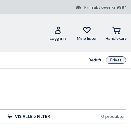
Fri frakt over kr 999*
Logg inn
Mine lister
Handlekurv
Bedrift
Privat
VIS ALLE 5 FILTER
0 produkter