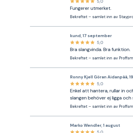
5,0
Fungerer utmerket.
Bekreftet – samlet inn av Staypr
kund
,
17 september
5,0
Bra slangvinda. Bra funktion.
Bekreftet – samlet inn av Proffs
Ronny Kjell Göran Aidanpää
,
1
5,0
Enkel att hantera, rullar in 
slangen behöver ej ligga och 
Bekreftet – samlet inn av Proffs
Marko Wendler
,
1 august
5,0