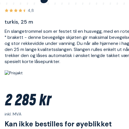
4,8
turkis, 25 m
En slangetrommel som er festet til en husvegg, med en rot
° brakett - denne bevegelige skjøten gir maksimal bevegels
og stor rekkevidde under vanning. Du når alle hjørnene i h
den 25 m lange kvalitetsslangen. Slangen rulles enkelt ut nå
trekker den og låses automatisk i ønsket lengde takket væ
spesielt korte låsepunkter.
2 285 kr
inkl. MVA
Kan ikke bestilles for øyeblikket