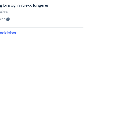
g bra og inntrekk fungerer
fales
o.no
nmeldelser