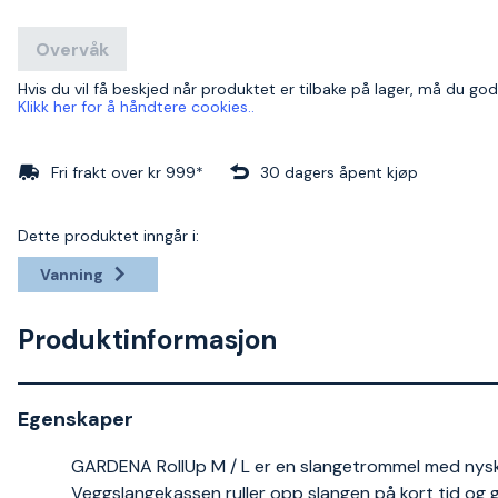
Overvåk
Hvis du vil få beskjed når produktet er tilbake på lager, må du go
Klikk her for å håndtere cookies..
Fri frakt over kr 999*
30 dagers åpent kjøp
Dette produktet inngår i:
Vanning
Produktinformasjon
Egenskaper
GARDENA RollUp M / L er en slangetrommel med nyska
Veggslangekassen ruller opp slangen på kort tid og gj