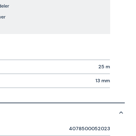
eler
ver
25 m
13 mm
4078500052023