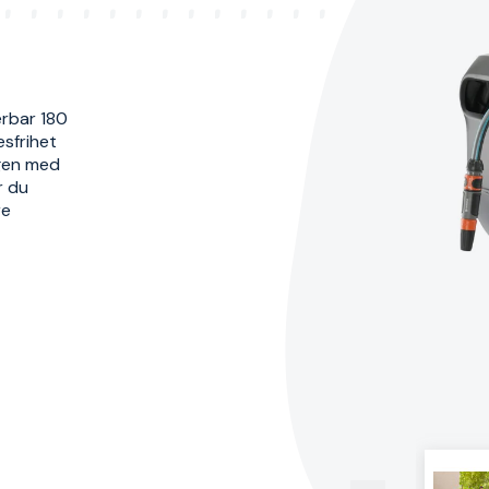
erbar 180
esfrihet
agen med
r du
re