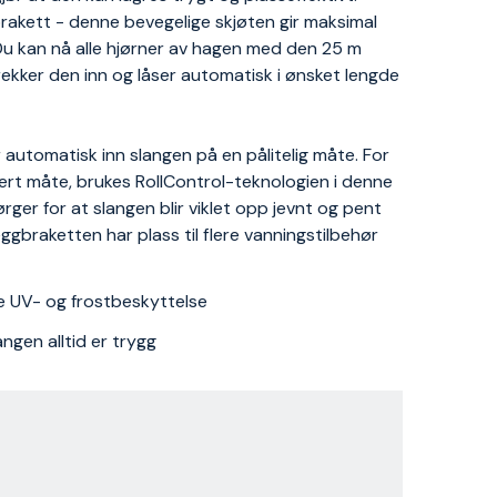
brakett - denne bevegelige skjøten gir maksimal
Du kan nå alle hjørner av hagen med den 25 m
trekker den inn og låser automatisk i ønsket lengde
er automatisk inn slangen på en pålitelig måte. For
llert måte, brukes RollControl-teknologien i denne
ger for at slangen blir viklet opp jevnt og pent
Veggbraketten har plass til flere vanningstilbehør
de UV- og frostbeskyttelse
ngen alltid er trygg