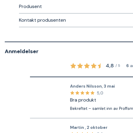
Produsent
Kontakt produsenten
Anmeldelser
4,8
6
a
/
5
Anders Nilsson
,
3 mai
5,0
Bra produkt
Bekreftet – samlet inn av Proffs
Martin
,
2 oktober