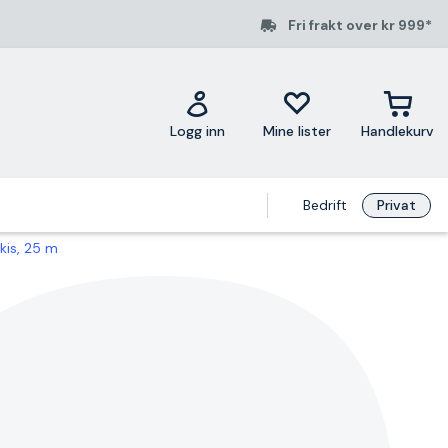
Fri frakt over kr 999*
Logg inn
Mine lister
Handlekurv
Bedrift
Privat
kis, 25 m