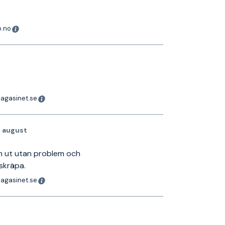
o.no
magasinet.se
9 august
och ut utan problem och
skräpa.
magasinet.se