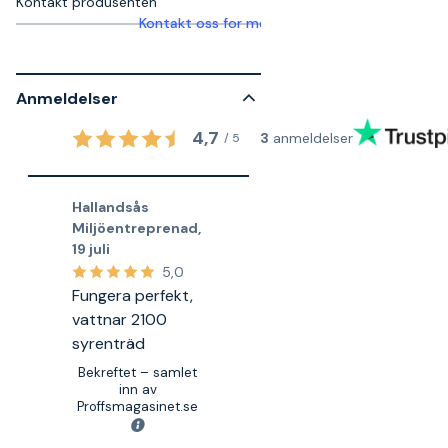
Kontakt produsenten
Kontakt oss for mer informasjon
Anmeldelser
4,7
3
anmeldelser
/
5
Hallandsås
Miljöentreprenad
,
19 juli
5,0
Fungera perfekt,
vattnar 2100
syrenträd
Bekreftet – samlet
inn av
Proffsmagasinet.se