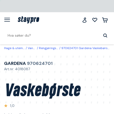
Hage & utemiljø
Vanning
Rengjøringsredskap
970624701 Gardena Vaskebørste kobles til slange, myk, M
GARDENA
970624701
Art.nr: 4018087
Vaskebørste
1,0