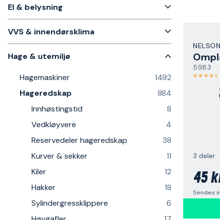
El & belysning
VVS & innendørsklima
NELSON
Ompl
Hage & utemiljø
5983
Hagemaskiner
1492
Hageredskap
884
Innhøstingstid
8
Vedkløyvere
4
Reservedeler hageredskap
38
Kurver & sekker
11
3 deler
Kiler
12
45 k
Hakker
18
Sendes i
Sylindergressklippere
6
Høygafler
17