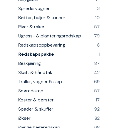
Spredervogner
3
Bøtter, baljer & tønner
10
River & raker
57
Ugress- & planteringsredskap
79
Redskapsoppbevaring
6
Redskapspakke
1
Beskjæring
187
Skaft & håndtak
42
Traller, vogner & slep
69
Snøredskap
57
Koster & børster
17
Spader & skuffer
92
Økser
82
Øvrige hageredskap
68