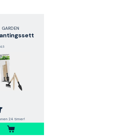
 GARDEN
antingssett
4,5
r
nnen 24 timer!