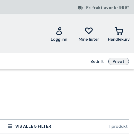
Fri frakt over kr 999*
Logg inn
Mine lister
Handlekurv
Bedrift
Privat
VIS ALLE 5 FILTER
1 produkt