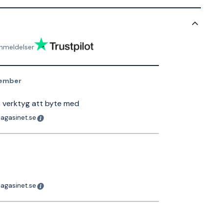
nmeldelser
tember
a verktyg att byte med
magasinet.se
magasinet.se