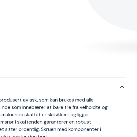
rodusert av ask, som kan brukes med alle
 noe som innebærer at bare tre fra velholdte og
alnende skaftet er sklisikkert og ligger
iumsrør i skaftenden garanterer en robust
t sitter ordentlig. Skruen med komponenter i
u ikke mister den bort.