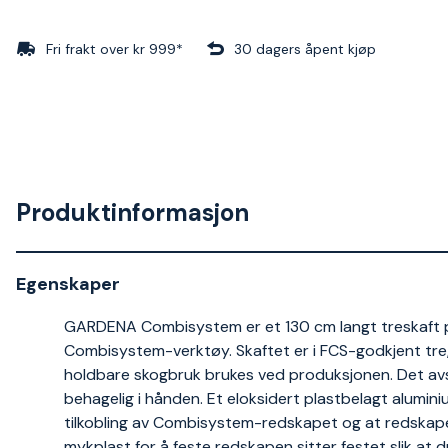
Fri frakt over kr 999*
30 dagers åpent kjøp
Produktinformasjon
Egenskaper
GARDENA Combisystem er et 130 cm langt treskaft p
Combisystem-verktøy. Skaftet er i FCS-godkjent tre,
holdbare skogbruk brukes ved produksjonen. Det avsm
behagelig i hånden. Et eloksidert plastbelagt alumin
tilkobling av Combisystem-redskapet og at redskape
mykplast for å feste redskapen sitter festet slik at d