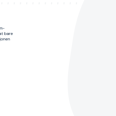
em-
at bare
sjonen