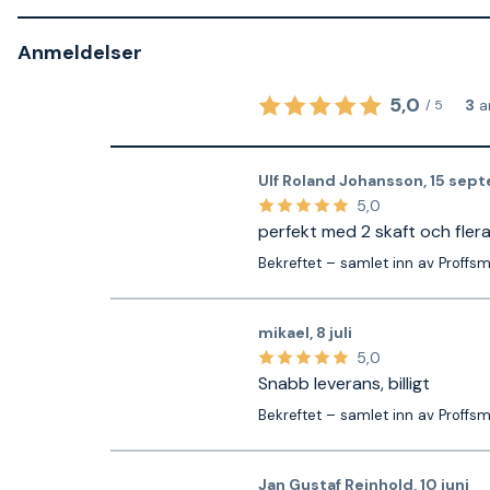
Anmeldelser
5,0
3
a
/
5
Ulf Roland Johansson
,
15 sep
5,0
perfekt med 2 skaft och fler
Bekreftet – samlet inn av Proffs
mikael
,
8 juli
5,0
Snabb leverans, billigt
Bekreftet – samlet inn av Proffs
Jan Gustaf Reinhold
,
10 juni