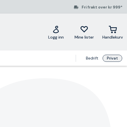
Fri frakt over kr 999*
Logg inn
Mine lister
Handlekurv
Bedrift
Privat