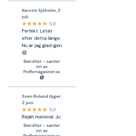
Kerstin Sjöholm
,
2
juli
5,0
Perfekt. Letat
efter detta länge.
Nu är jag glad igen
😄
Bekreftet – samlet
inn av
Proffsmagasinet.se
Sven Roland Ajger
,
2 juni
5,0
Rejält material. Ju
Bekreftet – samlet
inn av
Proffsmagasinet.se