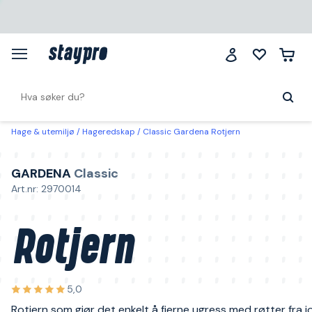
Hage & utemiljø
Hageredskap
Classic Gardena Rotjern
GARDENA
Classic
Art.nr: 2970014
Rotjern
5,0
Rotjern som gjør det enkelt å fjerne ugress med røtter fra j