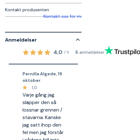
Kontakt produsenten
Kontakt oss for mer informasjon
Anmeldelser
4,0
5
anmeldelser
/
5
Pernilla Algede
,
19
oktober
1,0
Varje gång jag
släpper den så
lossnar grennen /
stavarna. Kanske
jag satt ihop den
fel men jag förstår
i sådana fall inte