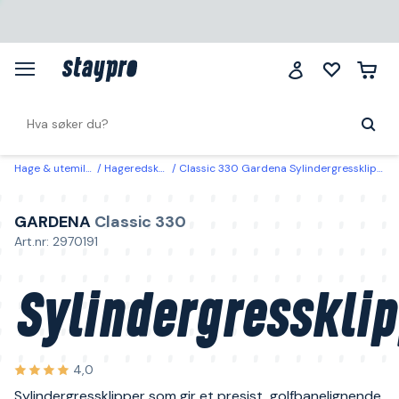
Hage & utemiljø
Hageredskap
Classic 330 Gardena Sylindergressklipper
GARDENA
Classic 330
Art.nr: 2970191
Sylindergressklip
4,0
Sylindergressklipper som gir et presist, golfbanelignende