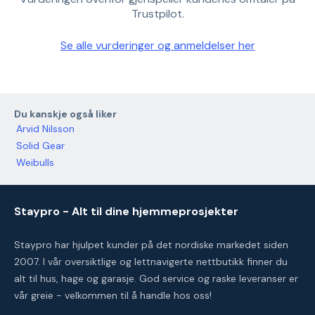
Trustpilot.
Se alle vurderinger og anmeldelser her
Du kanskje også liker
Arvid Nilsson
Solid Gear
Weibulls
Staypro - Alt til dine hjemmeprosjekter
Staypro har hjulpet kunder på det nordiske markedet siden
2007. I vår oversiktlige og lettnavigerte nettbutikk finner du
alt til hus, hage og garasje. God service og raske leveranser er
vår greie - velkommen til å handle hos oss!