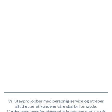
Vi i Staypro jobber med personlig service og streber
alltid etter at kundene våre skal bli fornøyde.
Vurderingen ovenfor gjenspeiler kundenes omtaler på