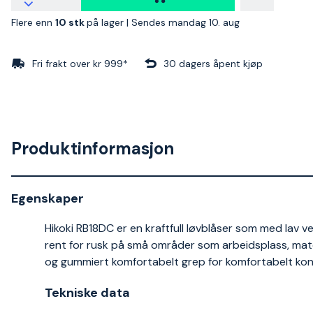
Flere enn
10 stk
på lager |
Sendes mandag 10. aug
Fri frakt over kr 999*
30 dagers åpent kjøp
Produktinformasjon
Egenskaper
Hikoki RB18DC er en kraftfull løvblåser som med lav v
rent for rusk på små områder som arbeidsplass, mate
og gummiert komfortabelt grep for komfortabelt kont
Tekniske data​