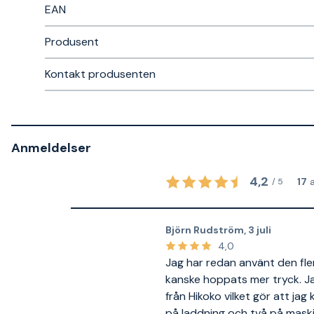
EAN
Produsent
Kontakt produsenten
Anmeldelser
4,2
17
/
5
Björn Rudström
,
3 juli
4,0
Jag har redan använt den fl
kanske hoppats mer tryck. J
från Hikoko vilket gör att jag
på laddning och två på maski