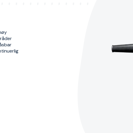
 høy
mråder
låsbar
tinuerlig