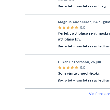
Bekreftet – samlet inn av Staypr
Magnus Andersson
,
24 augus
5,0
Perfekt att blåsa rent maskiner
att blåsa löv.
Bekreftet – samlet inn av Proffs
H?kan Pettersson
,
25 juli
5,0
Som väntat med Hikoki..
Bekreftet – samlet inn av Proffs
Vis flere a