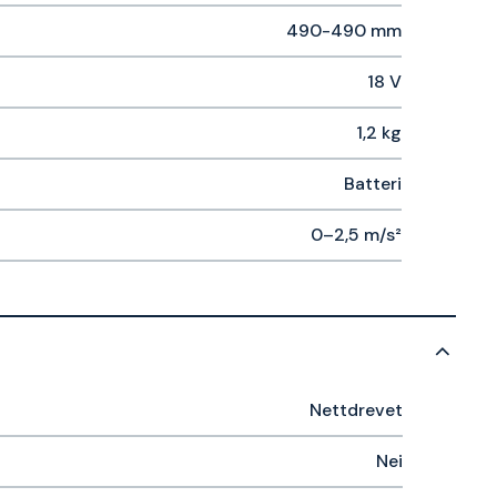
490-490 mm
18 V
1,2 kg
Batteri
0–2,5 m/s²
Nettdrevet
Nei