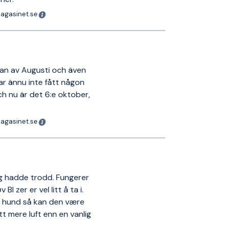
magasinet.se
rjan av Augusti och även
ar ännu inte fått någon
ch nu är det 6:e oktober,
magasinet.se
eg hadde trodd. Fungerer
Bl zer er vel litt å ta i.
n hund så kan den være
itt mere luft enn en vanlig