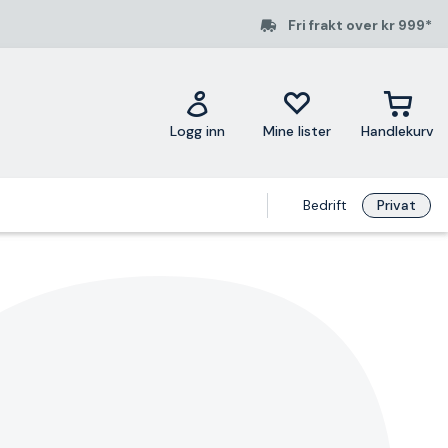
Fri frakt over kr 999*
Logg inn
Mine lister
Handlekurv
Bedrift
Privat