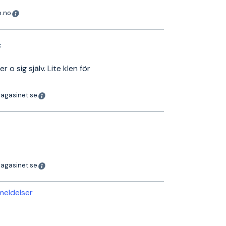
o.no
t
 o sig själv. Lite klen för
magasinet.se
magasinet.se
nmeldelser