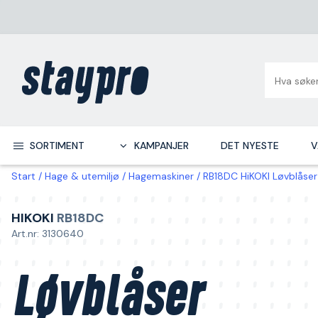
SORTIMENT
KAMPANJER
DET NYESTE
V
Start
Hage & utemiljø
Hagemaskiner
RB18DC HiKOKI Løvblåser 
HIKOKI
RB18DC
Art.nr: 3130640
Løvblåser