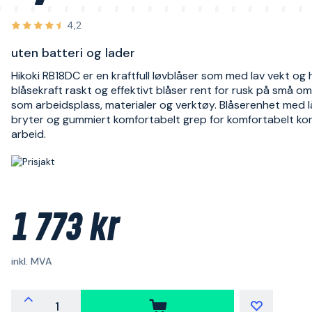
4,2
uten batteri og lader
Hikoki RB18DC er en kraftfull løvblåser som med lav vekt og
blåsekraft raskt og effektivt blåser rent for rusk på små o
som arbeidsplass, materialer og verktøy. Blåserenhet med 
bryter og gummiert komfortabelt grep for komfortabelt kon
arbeid.
1 773 kr
inkl. MVA