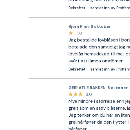
Bekreftet – samlet inn av Proffs
Björn Finn
,
6 oktober
1,0
Jag beställde lövblåsen i bö
betalade den samtidigt jag h
lövblås hemskickad till mej, o
svårt att lämna omdömen.
Bekreftet – samlet inn av Proffs
GEIR ATLE BAKKEN
,
6 oktober
3,0
Mye mindre i størrelse enn j
greit som en støv blåserne, løv 
Jeg tenker om du har en lite
grei hårføner da den flytter l
hårføner.