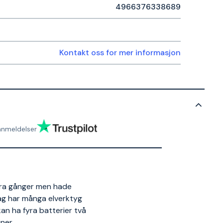
4966376338689
Kontakt oss for mer informasjon
anmeldelser
era gånger men hade
ag har många elverktyg
 kan ha fyra batterier två
ner.