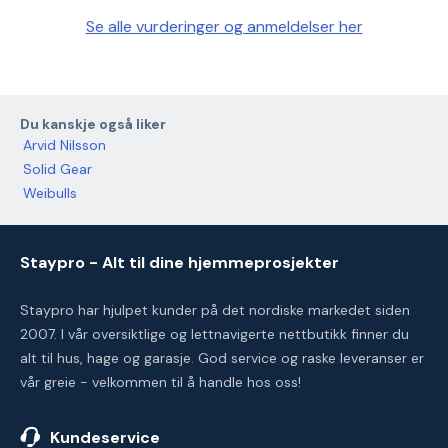
Se alle vurderinger og anmeldelser her
Du kanskje også liker
Arvid Nilsson
Solid Gear
Weibulls
Staypro - Alt til dine hjemmeprosjekter
Staypro har hjulpet kunder på det nordiske markedet siden
2007. I vår oversiktlige og lettnavigerte nettbutikk finner du
alt til hus, hage og garasje. God service og raske leveranser er
vår greie - velkommen til å handle hos oss!
Kundeservice