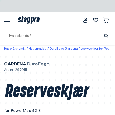
Hage & utemiljø
Hagemaskiner
DuraEdge Gardena Reserveskjær for PowerMax 42 E
GARDENA
DuraEdge
Art.nr: 2970111
Reserveskjær
for PowerMax 42 E