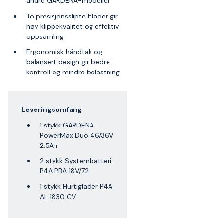
andre GARDENA-modeller
To presisjonsslipte blader gir
høy klippekvalitet og effektiv
oppsamling
Ergonomisk håndtak og
balansert design gir bedre
kontroll og mindre belastning
Leveringsomfang
1 stykk GARDENA
PowerMax Duo 46/36V
2.5Ah
2 stykk Systembatteri
P4A PBA 18V/72
1 stykk Hurtiglader P4A
AL 1830 CV