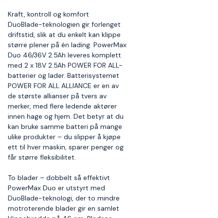
Kraft, kontroll og komfort
DuoBlade-teknologien gir forlenget
driftstid, slik at du enkelt kan klippe
større plener på én lading. PowerMax
Duo 46/36V 2.5Ah leveres komplett
med 2 x 18V 2.5Ah POWER FOR ALL-
batterier og lader. Batterisystemet
POWER FOR ALL ALLIANCE er en av
de største allianser på tvers av
merker, med flere ledende aktører
innen hage og hjem. Det betyr at du
kan bruke samme batteri på mange
ulike produkter – du slipper å kjøpe
ett til hver maskin, sparer penger og
får større fleksibilitet.
To blader – dobbelt så effektivt
PowerMax Duo er utstyrt med
DuoBlade-teknologi, der to mindre
motroterende blader gir en samlet