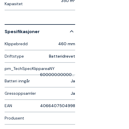
350 m²
Kapasitet
Spesifikasjoner
Klippebredd
460 mm
Driftstype
Batteridrevet
pm_TechSpecKlippareaNY
600000.000000 unece.unit.MMK
Batteri inngår
Ja
Gressoppsamler
Ja
EAN
4066407504998
Produsent