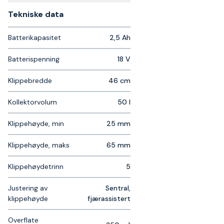
Tekniske data​
Batterikapasitet
2,5 Ah
Batterispenning
18 V
Klippebredde
46 cm
Kollektorvolum
50 l
Klippehøyde, min
25 mm
Klippehøyde, maks
65 mm
Klippehøydetrinn
5
Justering av
Sentral,
klippehøyde
fjærassistert
Overflate