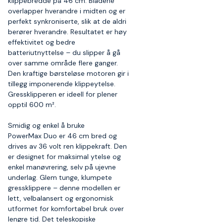
klippebredde på 46 cm. Bladene
overlapper hverandre i midten og er
perfekt synkroniserte, slik at de aldri
berører hverandre. Resultatet er høy
effektivitet og bedre
batteriutnyttelse – du slipper å gå
over samme område flere ganger.
Den kraftige børsteløse motoren gir i
tillegg imponerende klippeytelse.
Gressklipperen er ideell for plener
opptil 600 m².
Smidig og enkel å bruke
PowerMax Duo er 46 cm bred og
drives av 36 volt ren klippekraft. Den
er designet for maksimal ytelse og
enkel manøvrering, selv på ujevne
underlag. Glem tunge, klumpete
gressklippere – denne modellen er
lett, velbalansert og ergonomisk
utformet for komfortabel bruk over
lengre tid. Det teleskopiske