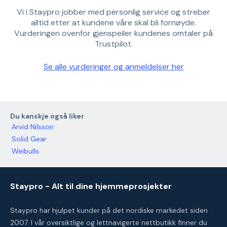
Vi i Staypro jobber med personlig service og streber
alltid etter at kundene våre skal bli fornøyde.
Vurderingen ovenfor gjenspeiler kundenes omtaler på
Trustpilot.
Se alle vurderinger og anmeldelser her
Du kanskje også liker
Arvid Nilsson
Solid Gear
Weibulls
Staypro - Alt til dine hjemmeprosjekter
Staypro har hjulpet kunder på det nordiske markedet siden
2007. I vår oversiktlige og lettnavigerte nettbutikk finner du