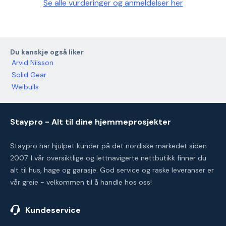
Se alle vurderinger og anmeldelser her
Du kanskje også liker
Arvid Nilsson
Solid Gear
Weibulls
Staypro - Alt til dine hjemmeprosjekter
Staypro har hjulpet kunder på det nordiske markedet siden
2007. I vår oversiktlige og lettnavigerte nettbutikk finner du
alt til hus, hage og garasje. God service og raske leveranser er
vår greie - velkommen til å handle hos oss!
Kundeservice