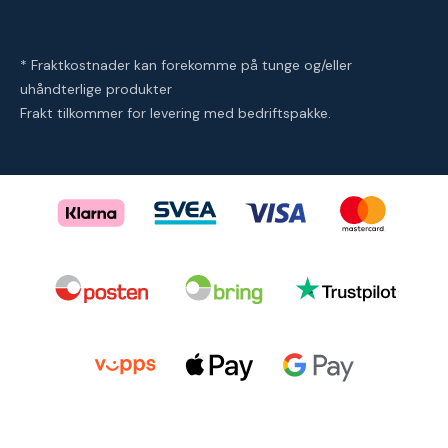
* Fraktkostnader kan forekomme på tunge og/eller
uhåndterlige produkter
Frakt tilkommer for levering med bedriftspakke.