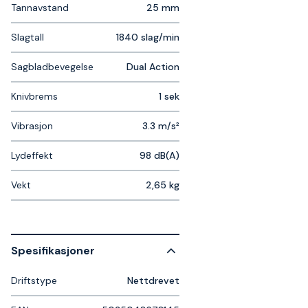
Tannavstand
25 mm
Slagtall
1840 slag/min
Sagbladbevegelse
Dual Action
Knivbrems
1 sek
Vibrasjon
3.3 m/s²
Lydeffekt
98 dB(A)
Vekt
2,65 kg
Spesifikasjoner
Driftstype
Nettdrevet