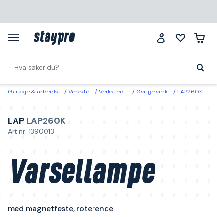
Garasje & arbeidsplass
Verksted & bil
Verksted- & biltilbehør
Øvrige verksteds- og kjøretøyutstyr
LAP260K LAP Varsellampe med magnetfeste, roterende
LAP
LAP260K
Art.nr: 1390013
Varsellampe
med magnetfeste, roterende