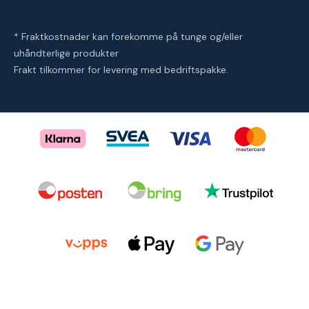
* Fraktkostnader kan forekomme på tunge og/eller
uhåndterlige produkter
Frakt tilkommer for levering med bedriftspakke.