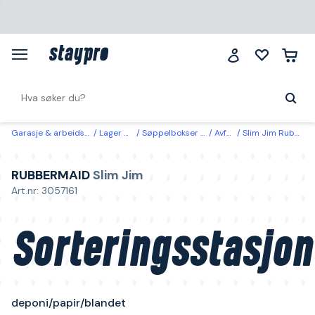
Garasje & arbeidsplass
Lager & miljø
Søppelbokser & søppelsekker
Avfallsbeholder
Slim Jim Rubbermaid Sorteringsstasjon deponi/papir/blandet
RUBBERMAID
Slim Jim
Art.nr: 3057161
Sorteringsstasjon
deponi/papir/blandet