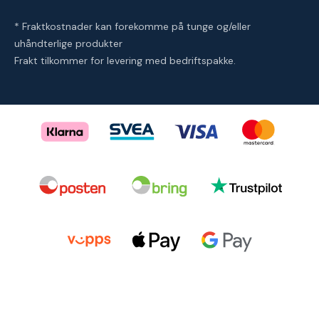
* Fraktkostnader kan forekomme på tunge og/eller
uhåndterlige produkter
Frakt tilkommer for levering med bedriftspakke.