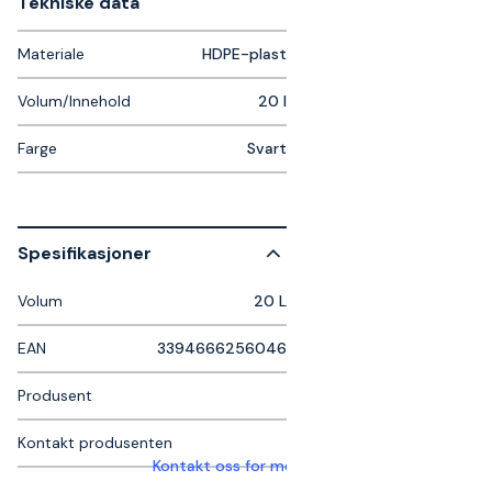
Tekniske data​
Materiale
HDPE-plast
Volum/Innehold
20 l
Farge
Svart
Spesifikasjoner
Volum
20 L
EAN
3394666256046
Produsent
Kontakt produsenten
Kontakt oss for mer informasjon