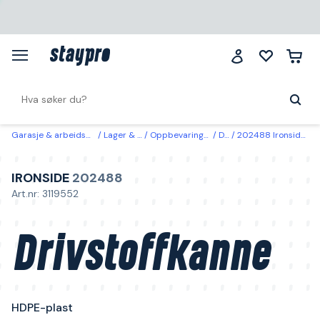
Garasje & arbeidsplass
Lager & miljø
Oppbevaringsbeholdere
Dunker
202488 Ironside Drivstoffkanne HDPE-plast 20 l
IRONSIDE
202488
Art.nr: 3119552
Drivstoffkanne
HDPE-plast