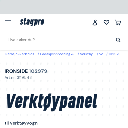
Garasje & arbeidsplass
Garasjeinnredning & oppbevaring
Verktøyoppbevaring
Verktøytavler
102979 Ironside Verktøypanel til verktøyvogn Bred
IRONSIDE
102979
Art.nr: 3119543
Verktøypanel
til verktøyvogn