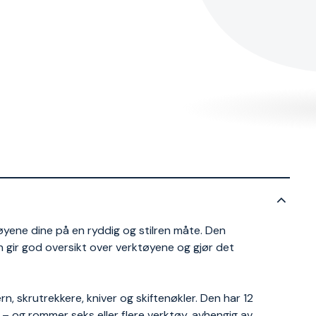
øyene dine på en ryddig og stilren måte. Den
 gir god oversikt over verktøyene og gjør det
n, skrutrekkere, kniver og skiftenøkler. Den har 12
 – og rommer seks eller flere verktøy, avhengig av