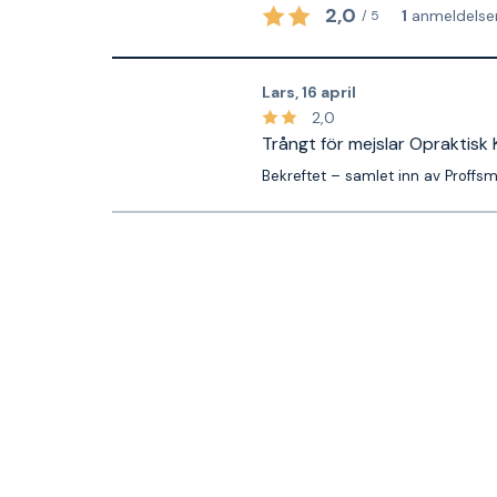
2,0
1
anmeldelse
/
5
Lars
,
16 april
2,0
Trångt för mejslar Opraktisk
Bekreftet – samlet inn av Proffs