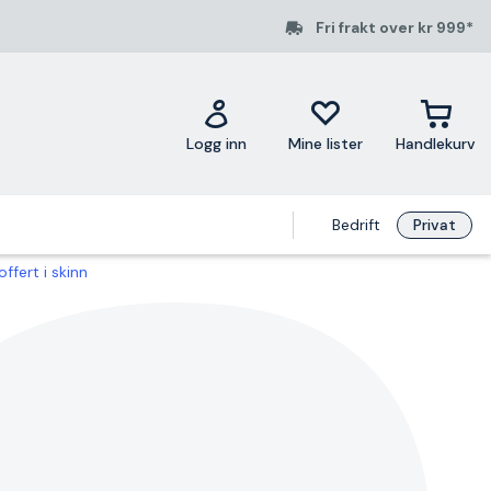
Fri frakt over kr 999*
Logg inn
Mine lister
Handlekurv
Bedrift
Privat
ffert i skinn