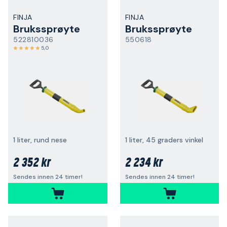
FINJA
FINJA
Brukssprøyte
Brukssprøyte
522810036
550618
5,0
1 liter, rund nese
1 liter, 45 graders vinkel
2 352 kr
2 234 kr
Sendes innen 24 timer!
Sendes innen 24 timer!