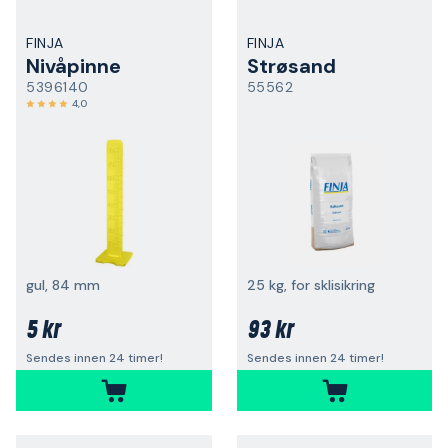
FINJA
FINJA
Nivåpinne
Strøsand
5396140
55562
4,0
gul, 84 mm
25 kg, for sklisikring
5 kr
93 kr
Sendes innen 24 timer!
Sendes innen 24 timer!