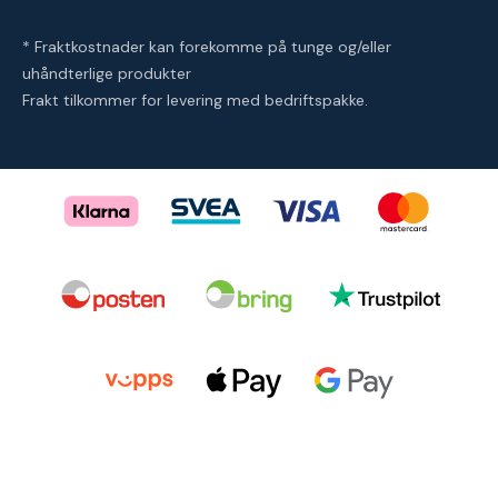
* Fraktkostnader kan forekomme på tunge og/eller
uhåndterlige produkter
Frakt tilkommer for levering med bedriftspakke.