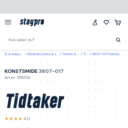
El & belysning
Strømbrytere & vegguttak
Timers & koblingsur
Tidtakere
3607-017 Konstsmide Tidtaker utendørs, 9 t Svart myk kabel
KONSTSMIDE
3607-017
Art.nr: 3118156
Tidtaker
4,0