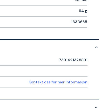
94 g
1330635
7391421328891
Kontakt oss for mer informasjon