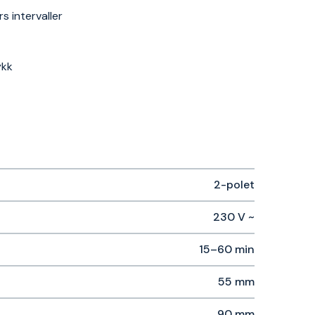
s intervaller
ykk
2-polet
230 V ~
15–60 min
55 mm
90 mm