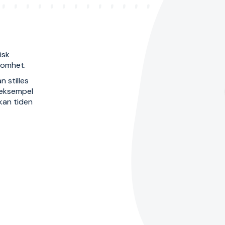
isk
ksomhet.
n stilles
 eksempel
 kan tiden