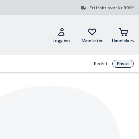
Fri frakt over kr 999*
Logg inn
Mine lister
Handlekurv
Bedrift
Privat