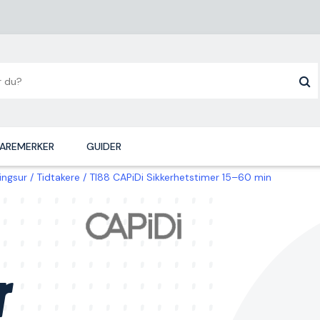
AREMERKER
GUIDER
ingsur
Tidtakere
TI88 CAPiDi Sikkerhetstimer 15–60 min
r