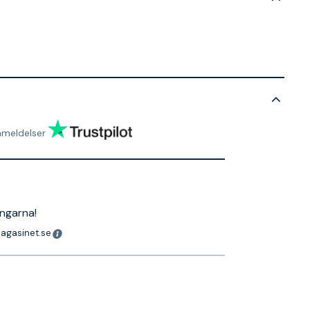
nmeldelser
ingarna!
magasinet.se