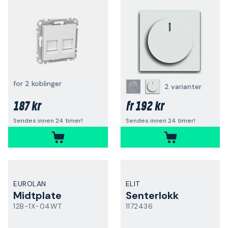
for 2 koblinger
2 varianter
187 kr
192 kr
fr
Sendes innen 24 timer!
Sendes innen 24 timer!
EUROLAN
ELIT
Midtplate
Senterlokk
12B-1X-04WT
1172436