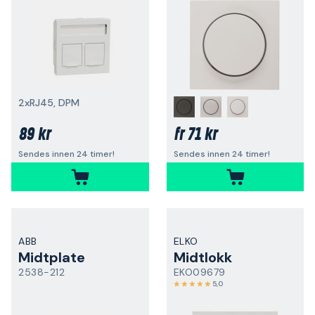
2xRJ45, DPM
89 kr
71 kr
fr
Sendes innen 24 timer!
Sendes innen 24 timer!
ABB
ELKO
Midtplate
Midtlokk
2538-212
EKO09679
5,0