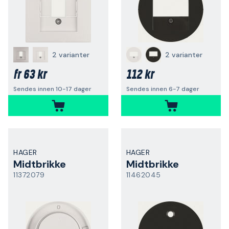
2 varianter
2 varianter
63 kr
112 kr
fr
Sendes innen 10-17 dager
Sendes innen 6-7 dager
HAGER
HAGER
Midtbrikke
Midtbrikke
11372079
11462045