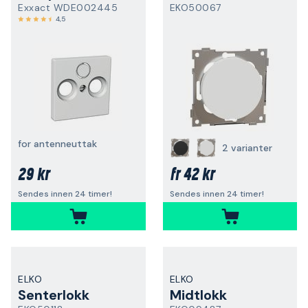
Exxact WDE002445
EKO50067
4,5
for antenneuttak
2 varianter
29 kr
42 kr
fr
Sendes innen 24 timer!
Sendes innen 24 timer!
ELKO
ELKO
Senterlokk
Midtlokk