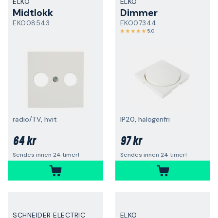
ELKO
ELKO
Midtlokk
Dimmer
EKO08543
EKO07344
5,0
radio/TV, hvit
IP20, halogenfri
64 kr
97 kr
Sendes innen 24 timer!
Sendes innen 24 timer!
SCHNEIDER ELECTRIC
ELKO