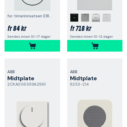
for timerinnsatsen E1801545
84 kr
718 kr
fr
fr
Sendes innen 10-17 dager
Sendes innen 10-12 dager
ABB
ABB
Midtplate
Midtplate
2CKA006599A2961
8253-214