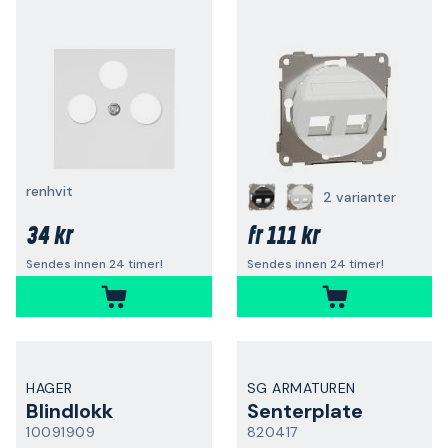
renhvit
2 varianter
34 kr
111 kr
fr
Sendes innen 24 timer!
Sendes innen 24 timer!
HAGER
SG ARMATUREN
Blindlokk
Senterplate
10091909
820417