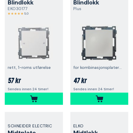
Blindlokk
Blindlokk
EKO30177
Plus
5,0
rett, 1-roms utførelse
for kombinasjonsplater 1–4 hull
57 kr
47 kr
Sendes innen 24 timer!
Sendes innen 24 timer!
SCHNEIDER ELECTRIC
ELKO
Midtplate
Midtlokk