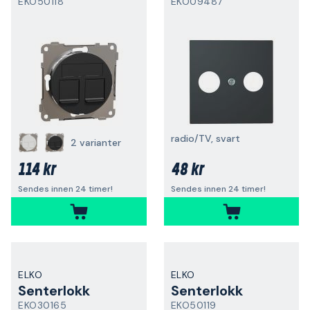
EKO50118
EKO09487
radio/TV, svart
2 varianter
114 kr
48 kr
Sendes innen 24 timer!
Sendes innen 24 timer!
ELKO
ELKO
Senterlokk
Senterlokk
EKO30165
EKO50119