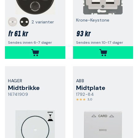
Krone-Keystone
2 varianter
61 kr
93 kr
fr
Sendes innen 6-7 dager
Sendes innen 10-17 dager
HAGER
ABB
Midtbrikke
Midtplate
16741909
1792-84
3,0