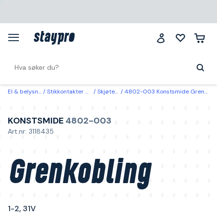
El & belysning
Stikkontakter & kabler
Skjøteledning
4802-003 Konstsmide Grenkobling 1-2, 31V Transparent kabel
KONSTSMIDE
4802-003
Art.nr: 3118435
Grenkobling
1-2, 31V