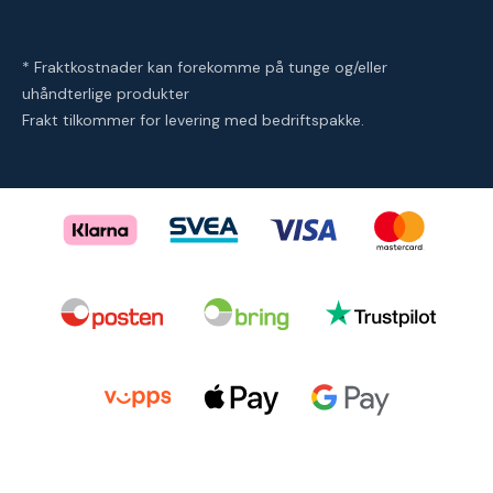
* Fraktkostnader kan forekomme på tunge og/eller
uhåndterlige produkter
Frakt tilkommer for levering med bedriftspakke.