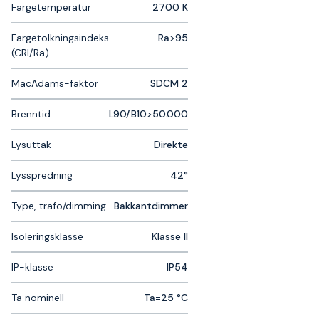
Fargetemperatur
2700 K
Fargetolkningsindeks
Ra>95
(CRI/Ra)
MacAdams-faktor
SDCM 2
Brenntid
L90/B10>50.000
Lysuttak
Direkte
Lysspredning
42°
Type, trafo/dimming
Bakkantdimmer
Isoleringsklasse
Klasse II
IP-klasse
IP54
Ta nominell
Ta=25 °C