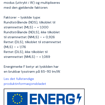
modus (uttrykt i W) og multipliseres
med den gjeldende faktoren.
Faktorer – lyskilde type:
Rundtstrålende (NDS), tilkoblet til
strømnettet (MLS) – × 1,000
Rundtstrålande (NDLS), ikke tilkoblet
til strømnettet (NMLS) – × 0,926
Rettet (DLS), tilkoblet til strømnettet
(MLS) – × 1,176
Rettet (DLS), ikke tilkoblet til
strømnettet (NMLS) – × 1,089
Energimerke F betyr at lyskilden har
en brukbar lysstrøm på 85-110 lm/W.
Les det fullstendige
produktinformasjonsbladet