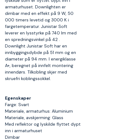
lyskilde som er flyttet dypt inn i
armaturhuset. Downlighten er
dimbar med en effekt på 9 W, 50
000 timers levetid og 3000 K i
fargetemperatur. Junistar Soft
leverer en lysstyrke på 740 lm med
en spredningsvinkel på 42 .
Downlight Junistar Soft har en
innbyggingsdybde på 51 mm og en
diameter på 94 mm. I energiklasse
A+, beregnet på innfelt montering
innendørs. Tilkobling skjer med
skruefri koblingssokkel.
Egenskaper
Farge: Svart
Materiale, armaturhus: Aluminium
Materiale, avskjerming: Glass
Med reflektor og lyskilde flyttet dypt
inn i armaturhuset
Dimbar