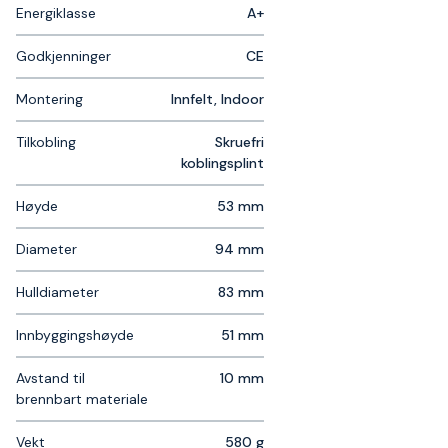
Energiklasse
A+
Godkjenninger
CE
Montering
Innfelt, Indoor
Tilkobling
Skruefri
koblingsplint
Høyde
53 mm
Diameter
94 mm
Hulldiameter
83 mm
Innbyggingshøyde
51 mm
Avstand til
10 mm
brennbart materiale
Vekt
580 g