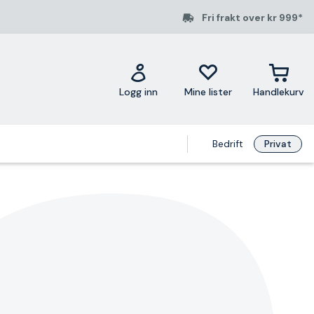
Fri frakt over kr 999*
Logg inn
Mine lister
Handlekurv
Bedrift
Privat