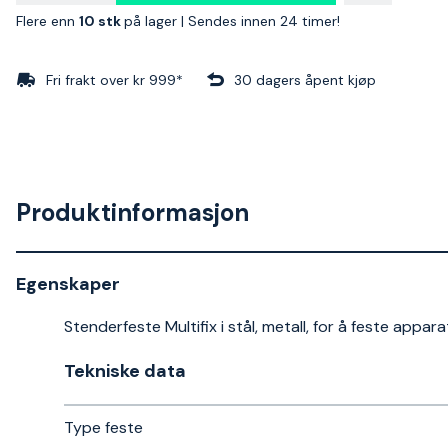
Flere enn
10 stk
på lager |
Sendes innen 24 timer!
Fri frakt over kr 999*
30 dagers åpent kjøp
Produktinformasjon
Egenskaper
Stenderfeste Multifix i stål, metall, for å feste appara
Tekniske data​
Type feste