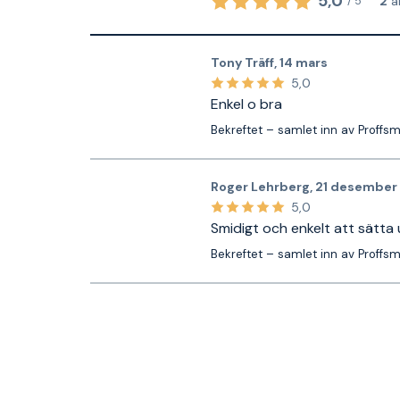
5,0
2
a
/
5
Tony Träff
,
14 mars
5,0
Enkel o bra
Bekreftet – samlet inn av Proffs
Roger Lehrberg
,
21 desember
5,0
Smidigt och enkelt att sätta
Bekreftet – samlet inn av Proffs