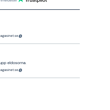
nmeldelser
magasinet.se
 upp eldosorna.
magasinet.se