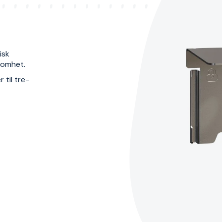
isk
ksomhet.
 til tre-