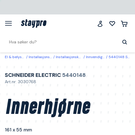
El & belysning
Installasjonsmaterial
Installasjonskanaler & -bokser
Innvendige & utvendige hjørner
5440148 Schneider Electric Innerhjørne 161 x 55 mm Hvit
SCHNEIDER ELECTRIC
5440148
Art.nr: 3030768
Innerhjørne
161 x 55 mm