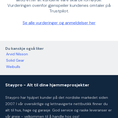
Vurderingen ovenfor gjenspeiler kundenes omtaler på
Trustpilot.
Se alle vurderinger og anmeldelser her
Du kanskje også liker
Arvid Nilsson
Solid Gear
Weibulls
Staypro - Alt til dine hjemmeprosjekter
Staypro har hjulpet kunder på det nordiske markedet siden
2007. I vår oversiktlige og lettnavigerte nettbutikk finner du
alt til hus, hage og garasje. God service og raske leveranser er
vår greie - velkommen til å handle hos oss!