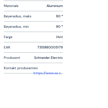
Materiale
Aluminium
Bøyeradius, maks.
90 °
Bøyeradius, min.
90 °
Farge
Hvit
EAN
7315880005179
Produsent
Schneider Electric
Kontakt produsenten
https://www.se.com/se/sv/work/support/