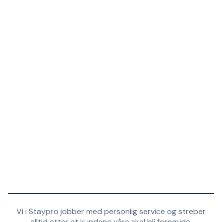
Vi i Staypro jobber med personlig service og streber
alltid etter at kundene våre skal bli fornøyde.