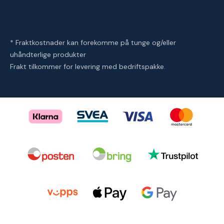
* Fraktkostnader kan forekomme på tunge og/eller
uhåndterlige produkter
Frakt tilkommer for levering med bedriftspakke.