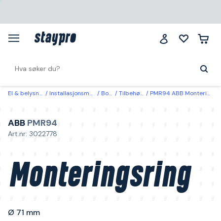
El & belysning
Installasjonsmaterial
Bokser
Tilbehør bokser
PMR94 ABB Monteringsring Ø 71 mm 13 mm
ABB
PMR94
Art.nr: 3022778
Monteringsring
Ø 71 mm