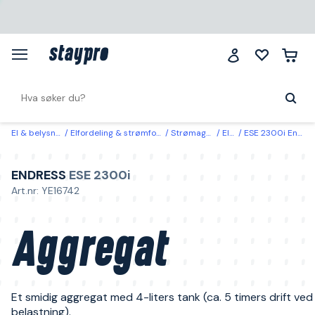
El & belysning
Elfordeling & strømforsyning
Strømaggregat
Elskap
ESE 2300i Endress Aggregat
ENDRESS
ESE 2300i
Art.nr: YE16742
Aggregat
Et smidig aggregat med 4-liters tank (ca. 5 timers drift ve
belastning).