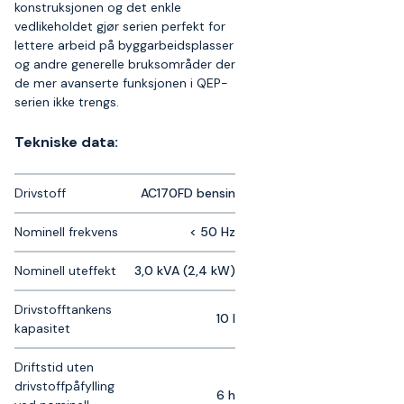
konstruksjonen og det enkle
vedlikeholdet gjør serien perfekt for
lettere arbeid på byggarbeidsplasser
og andre generelle bruksområder der
de mer avanserte funksjonen i QEP-
serien ikke trengs.
Tekniske data:
Drivstoff
AC170FD bensin
Nominell frekvens
< 50 Hz
Nominell uteffekt
3,0 kVA (2,4 kW)
Drivstofftankens
10 l
kapasitet
Driftstid uten
drivstoffpåfylling
6 h