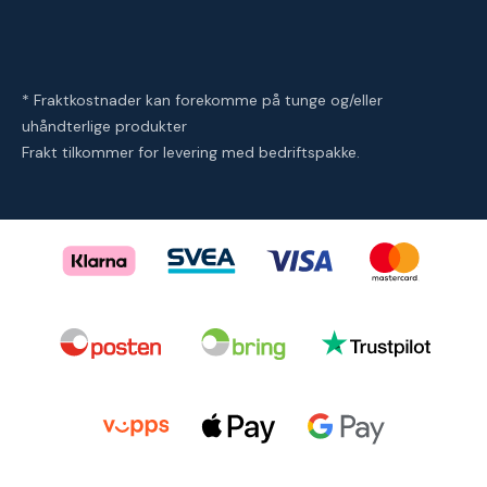
* Fraktkostnader kan forekomme på tunge og/eller
uhåndterlige produkter
Frakt tilkommer for levering med bedriftspakke.