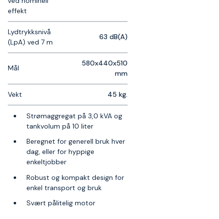
ved nominell
effekt
Lydtrykksnivå
63 dB(A)
(LpA) ved 7 m
580x440x510
Mål
mm
Vekt
45 kg.
Strømaggregat på 3,0 kVA og
tankvolum på 10 liter
Beregnet for generell bruk hver
dag, eller for hyppige
enkeltjobber
Robust og kompakt design for
enkel transport og bruk
Svært pålitelig motor