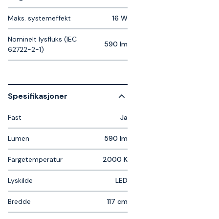
Maks. systemeffekt
16 W
Nominelt lysfluks (IEC
590 lm
62722-2-1)
Spesifikasjoner
Fast
Ja
Lumen
590 lm
Fargetemperatur
2000 K
Lyskilde
LED
Bredde
117 cm