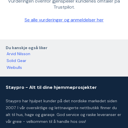
Vurderingen ovenfor gjenspeiler kundenes omtaler på
Trustpilot.
Se alle vurderinger og anmeldelser her
Du kanskje også liker
Arvid Nilsson
Solid Gear
Weibulls
Staypro - Alt til dine hjemmeprosjekter
Staypro har hjulpet kunder på det nordiske markedet siden
2007. I vår oversiktlige og lettnavigerte nettbutikk finner du
alt til hus, hage og garasje. God service og raske leveranser er
vår greie - velkommen til å handle hos oss!