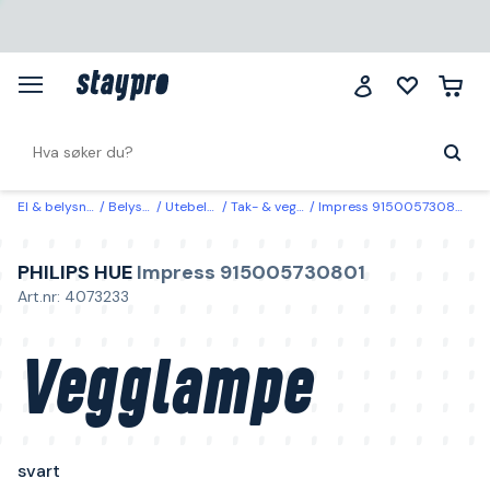
El & belysning
Belysning
Utebelysning
Tak- & veggarmaturer
Impress 915005730801 Philips Hue Vegglampe svart
PHILIPS HUE
Impress 915005730801
Art.nr: 4073233
Vegglampe
svart