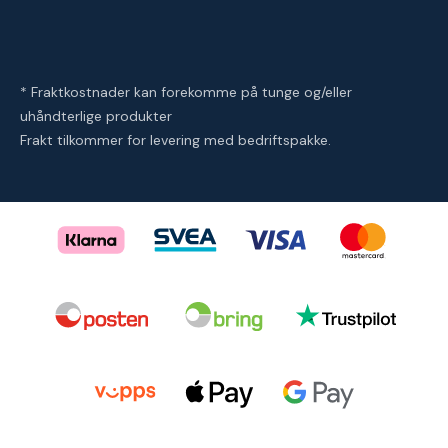
* Fraktkostnader kan forekomme på tunge og/eller
uhåndterlige produkter
Frakt tilkommer for levering med bedriftspakke.