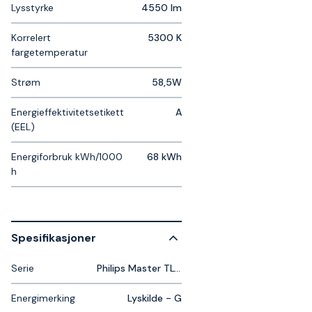
Lysstyrke
4550 lm
Korrelert
5300 K
fargetemperatur
Strøm
58,5W
Energieffektivitetsetikett
A
(EEL)
Energiforbruk kWh/1000
68 kWh
h
Spesifikasjoner
Serie
Philips Master TL-D
Energimerking
Lyskilde - G