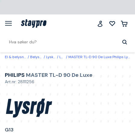
El & belysning
Belysning
Lyskilder
Lysrør
MASTER TL-D 90 De Luxe Philips Lysrør G13 Dagslys, 4500 lm, 58,5 W
PHILIPS
MASTER TL-D 90 De Luxe
Art.nr: 28111256
Lysrør
G13