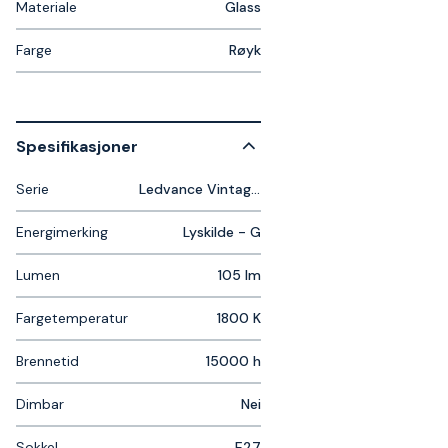
Materiale
Glass
Farge
Røyk
Spesifikasjoner
Serie
Ledvance Vintage Edition 1906
Energimerking
Lyskilde - G
Lumen
105 lm
Fargetemperatur
1800 K
Brennetid
15000 h
Dimbar
Nei
Sokkel
E27