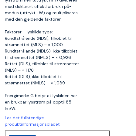
lysstrømmen (uttrykt i lm) divideres
med deklarert effektforbruk i på-
modus (uttrykt i W) og multipliseres
med den gjeldende faktoren.
Faktorer – lyskilde type:
Rundtstrålende (NDS), tilkoblet til
strømnettet (MLS) – × 1,000
Rundtstrålande (NDLS), ikke tilkoblet
til strømnettet (NMLS) – × 0,926
Rettet (DLS), tilkoblet til strømnettet
(MLS) – × 1,176
Rettet (DLS), ikke tilkoblet til
strømnettet (NMLS) – × 1,089
Energimerke G betyr at lyskilden har
en brukbar lysstrøm på opptil 85
lm/W.
Les det fullstendige
produktinformasjonsbladet