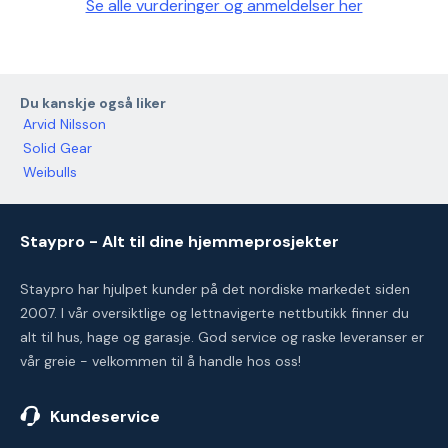
Se alle vurderinger og anmeldelser her
Du kanskje også liker
Arvid Nilsson
Solid Gear
Weibulls
Staypro - Alt til dine hjemmeprosjekter
Staypro har hjulpet kunder på det nordiske markedet siden
2007. I vår oversiktlige og lettnavigerte nettbutikk finner du
alt til hus, hage og garasje. God service og raske leveranser er
vår greie - velkommen til å handle hos oss!
Kundeservice