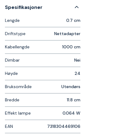
Spesifikasjoner
Lengde
0.7 cm
Driftstype
Nettadapter
Kabellengde
1000 cm
Dimbar
Nei
Høyde
24
Bruksområde
Utendørs
Bredde
11.8 cm
Effekt lampe
0.064 W
EAN
7318304469106