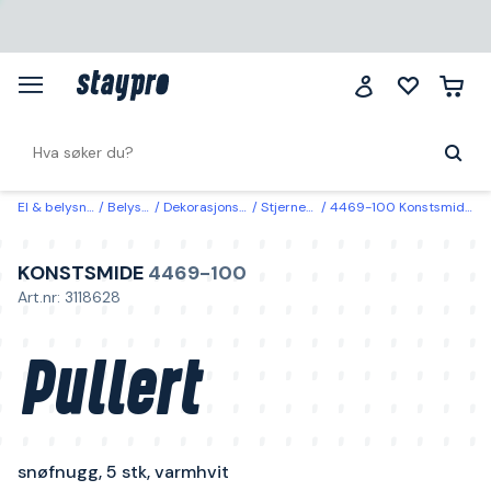
El & belysning
Belysning
Dekorasjonsbelysning
Stjerner & kranser
4469-100 Konstsmide Pullert snøfnugg, 5 stk, varmhvit
KONSTSMIDE
4469-100
Art.nr: 3118628
Pullert
snøfnugg, 5 stk, varmhvit