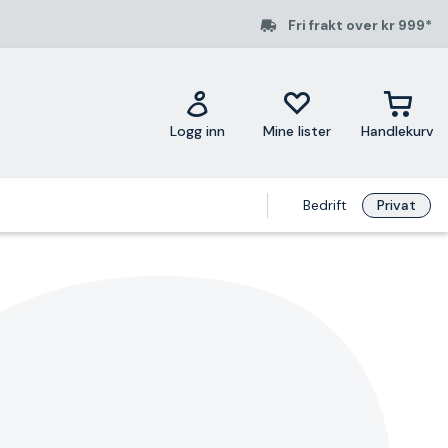
Fri frakt over kr 999*
Logg inn
Mine lister
Handlekurv
Bedrift
Privat