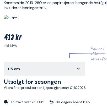
Konstsmide 2913-280 er en papirstjerne, hengende hvit/gull
Inkluderer ledningsstativ.
413 kr
inkl. MVA
Finnes i
ulike
varianter
115 cm
Utsolgt for sesongen
Vi anslår at produktet kan kjøpes igjen snart 01.10.2026
Fri frakt over kr 999*
30 dagers åpent kjøp