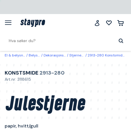
El & belysning
Belysning
Dekorasjonsbelysning
Stjerner & kranser
2913-280 Konstsmide Julestjerne papir, hvitt/gull 115 cm
KONSTSMIDE
2913-280
Art.nr: 3118615
Julestjerne
papir, hvitt/gull