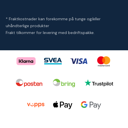
* Fraktkostnader kan forekomme på tunge og/eller
uhåndterlige produkter
Frakt tilkommer for levering med bedriftspakke.