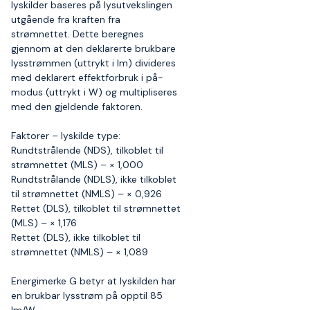
lyskilder baseres på lysutvekslingen
utgående fra kraften fra
strømnettet. Dette beregnes
gjennom at den deklarerte brukbare
lysstrømmen (uttrykt i lm) divideres
med deklarert effektforbruk i på-
modus (uttrykt i W) og multipliseres
med den gjeldende faktoren.
Faktorer – lyskilde type:
Rundtstrålende (NDS), tilkoblet til
strømnettet (MLS) – × 1,000
Rundtstrålande (NDLS), ikke tilkoblet
til strømnettet (NMLS) – × 0,926
Rettet (DLS), tilkoblet til strømnettet
(MLS) – × 1,176
Rettet (DLS), ikke tilkoblet til
strømnettet (NMLS) – × 1,089
Energimerke G betyr at lyskilden har
en brukbar lysstrøm på opptil 85