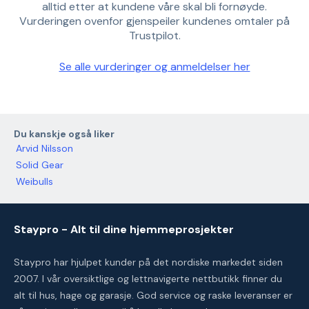
alltid etter at kundene våre skal bli fornøyde.
Vurderingen ovenfor gjenspeiler kundenes omtaler på
Trustpilot.
Se alle vurderinger og anmeldelser her
Du kanskje også liker
Arvid Nilsson
Solid Gear
Weibulls
Staypro - Alt til dine hjemmeprosjekter
Staypro har hjulpet kunder på det nordiske markedet siden
2007. I vår oversiktlige og lettnavigerte nettbutikk finner du
alt til hus, hage og garasje. God service og raske leveranser er